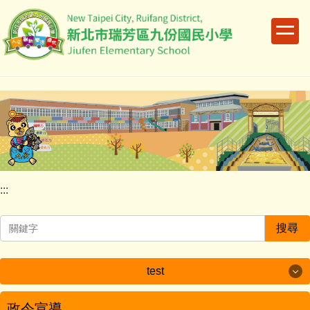
跳
到
主
要
內
容
區
:::
搜尋
test
test
政令宣導