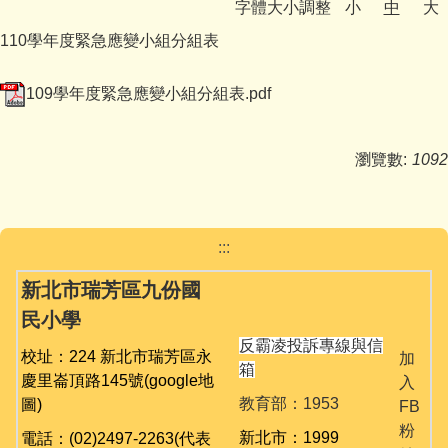
字體大小調整
小
中
大
媒體報導
110學年度緊急應變小組分組表
反霸凌宣導
109學年度緊急應變小組分組表.pdf
九份校務相關專區
學生事務
瀏覽數:
1092
舞閱山城金童趣
台灣母語日專區
:::
新北市瑞芳區九份國
英語日活動專區
民小學
公開授課專區
反霸凌投訴專線與信
校址：224 新北市瑞芳區永
加
箱
慶里崙頂路145號
(google地
課程計畫備查
入
教育部：1953
圖)
FB
校園資訊業務專區
粉
新北市：1999
電話：(02)2497-2263(代表