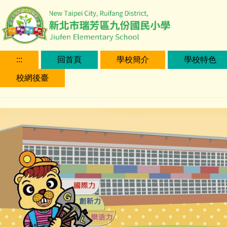
跳
到
主
要
內
:::
回首頁
學校簡介
學校特色
容
校網後臺
區