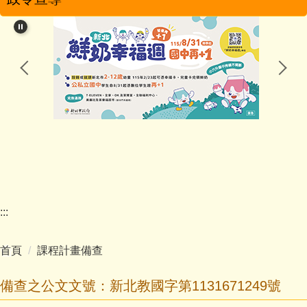
學校簡介
學校特色
行政團隊
教學團隊
幼兒園
家長會
:::
學校分機
首頁
課程計畫備查
學生活動
備查之公文文號：新北教國字第1131671249號
影音專區