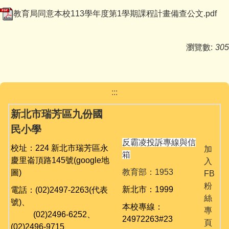
媒體報導
教育局同意本校113學年度第1學期課程計畫備查公文.pdf
反霸凌宣導
瀏覽數:
305
九份校務相關專區
學生事務
:::
舞閱山城金童趣
新北市瑞芳區九份國
台灣母語日專區
民小學
反霸凌投訴專線與信
英語日活動專區
校址：224 新北市瑞芳區永
加
箱
慶里崙頂路145號
(google地
入
公開授課專區
教育部：1953
圖)
FB
粉
新北市：1999
電話：(02)2497-2263(代表
課程計畫備查
絲
號)、
本校專線：
專
(02)
2496-6252、
校園資訊業務專區
24972263#23
頁
(02)
2496-9715