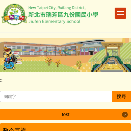
跳
到
主
要
內
容
區
:::
搜尋
test
test
政令宣導