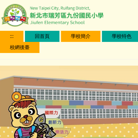
跳
到
主
要
內
:::
回首頁
學校簡介
學校特色
容
校網後臺
區