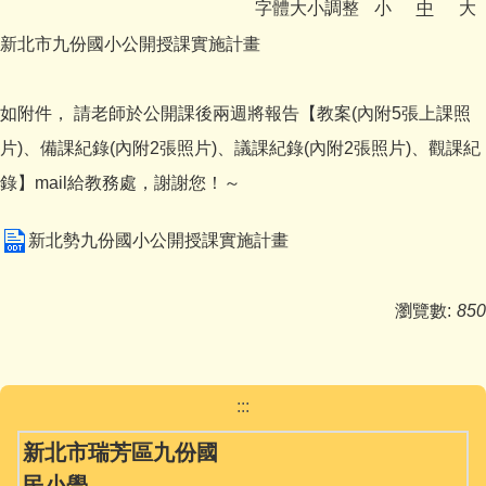
字體大小調整
小
中
大
媒體報導
新北市九份國小公開授課實施計畫
反霸凌宣導
如附件， 請老師於公開課後兩週將報告【教案(內附5張上課照
九份校務相關專區
片)、備課紀錄(內附2張照片)、議課紀錄(內附2張照片)、觀課紀
學生事務
錄】mail給教務處，謝謝您！～
舞閱山城金童趣
新北勢九份國小公開授課實施計畫
台灣母語日專區
瀏覽數:
850
英語日活動專區
公開授課專區
:::
課程計畫備查
新北市瑞芳區九份國
校園資訊業務專區
民小學