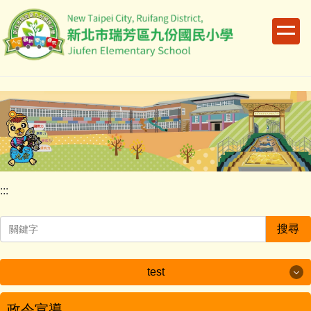
跳
到
主
要
內
容
區
:::
搜尋
test
test
政令宣導